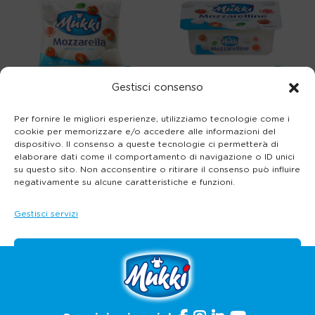
Gestisci consenso
Formaggi e Burro
Formaggi e Burro
Per fornire le migliori esperienze, utilizziamo tecnologie come i
Mozzarella
Mozzarelline
cookie per memorizzare e/o accedere alle informazioni del
dispositivo. Il consenso a queste tecnologie ci permetterà di
elaborare dati come il comportamento di navigazione o ID unici
su questo sito. Non acconsentire o ritirare il consenso può influire
negativamente su alcune caratteristiche e funzioni.
←
1
2
3
4
5
6
…
8
→
Gestisci servizi
Accetta
Nega