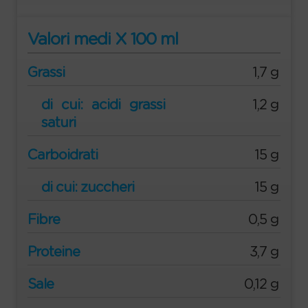
Valori medi X 100 ml
Grassi
1,7 g
di cui: acidi grassi
1,2 g
saturi
Carboidrati
15 g
di cui: zuccheri
15 g
Fibre
0,5 g
Proteine
3,7 g
Sale
0,12 g