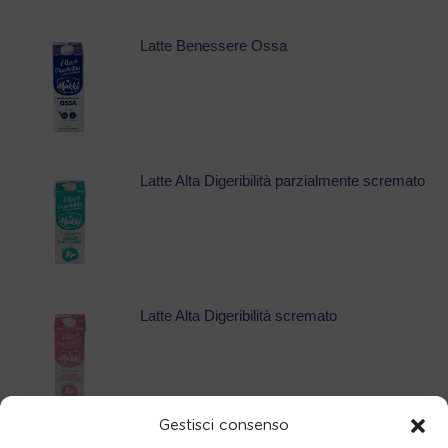
Latte Benessere Ossa
Latte Alta Digeribilità parzialmente scremato
Latte Alta Digeribilità scremato
Gestisci consenso