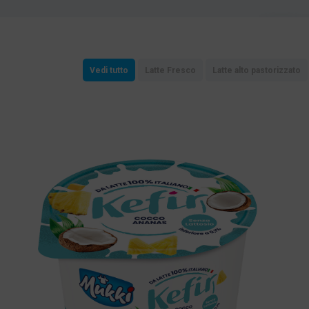
Vedi tutto
Latte Fresco
Latte alto pastorizzato