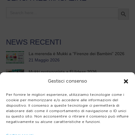
Search Button
Search
for:
NEWS RECENTI
La merenda è Mukki a “Firenze dei Bambini” 2026
21 Maggio 2026
Mukki protagonista a EUIdeas 2026
8 Maggio 2026
Gestisci consenso
21° Seminario annuale per insegnanti
Per fornire le migliori esperienze, utilizziamo tecnologie come i
26 Febbraio 2026
cookie per memorizzare e/o accedere alle informazioni del
dispositivo. Il consenso a queste tecnologie ci permetterà di
Mukki Day 2025: un mix di tradizione e innovazione
elaborare dati come il comportamento di navigazione o ID unici
3 Settembre 2025
su questo sito. Non acconsentire o ritirare il consenso può influire
negativamente su alcune caratteristiche e funzioni.