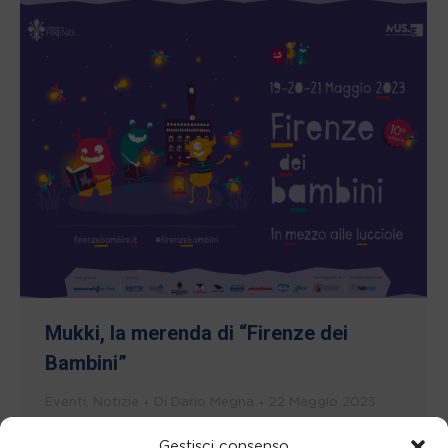
Mukki, la merenda di “Firenze dei
Bambini”
Eventi
,
Notizie
Di
Dario Megna
22 Maggio 2023
Dal 19 al 21 maggio, Mukki è stata la
Gestisci consenso