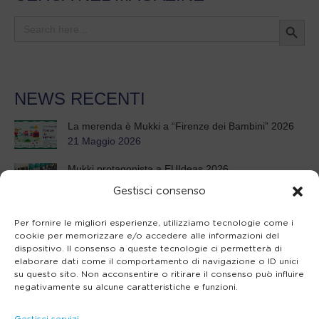
Search Button
Search
for:
NEWS RECENTI
La merenda è Mukki a “Firenze dei Bambini” 2026
21 Maggio 2026
Mukki protagonista a EUIdeas 2026
8 Maggio 2026
Gestisci consenso
21° Seminario annuale per insegnanti
Per fornire le migliori esperienze, utilizziamo tecnologie come i
26 Febbraio 2026
cookie per memorizzare e/o accedere alle informazioni del
dispositivo. Il consenso a queste tecnologie ci permetterà di
Mukki Day 2025: un mix di tradizione e innovazione
elaborare dati come il comportamento di navigazione o ID unici
3 Settembre 2025
su questo sito. Non acconsentire o ritirare il consenso può influire
negativamente su alcune caratteristiche e funzioni.