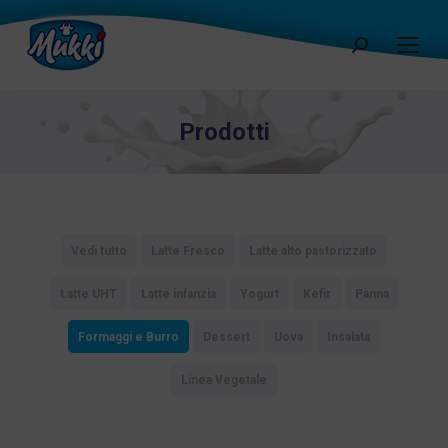
Cerca:
Prodotti
Vedi tutto
Latte Fresco
Latte alto pastorizzato
Latte UHT
Latte infanzia
Yogurt
Kefir
Panna
Formaggi e Burro
Dessert
Uova
Insalata
Linea Vegetale