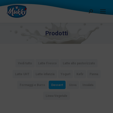
Cerca:
Prodotti
Vedi tutto
Latte Fresco
Latte alto pastorizzato
Latte UHT
Latte infanzia
Yogurt
Kefir
Panna
Formaggi e Burro
Dessert
Uova
Insalata
Linea Vegetale