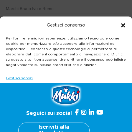
Marchi Bruno Ivo e Remo
Mezzastrada di Cantini Riccardo
Gestisci consenso
Palazzo Vecchio di Grossi Simone
Per fornire le migliori esperienze, utilizziamo tecnologie come i
Pian Barucci di Vignini Antonio
cookie per memorizzare e/o accedere alle informazioni del
dispositivo. Il consenso a queste tecnologie ci permetterà di
Storica Fattoria Palagiaccio
elaborare dati come il comportamento di navigazione o ID unici
su questo sito. Non acconsentire o ritirare il consenso può influire
negativamente su alcune caratteristiche e funzioni.
Gestisci servizi
Accetta
Nega
Seguici sui social
Visualizza le preferenze
Iscriviti alla