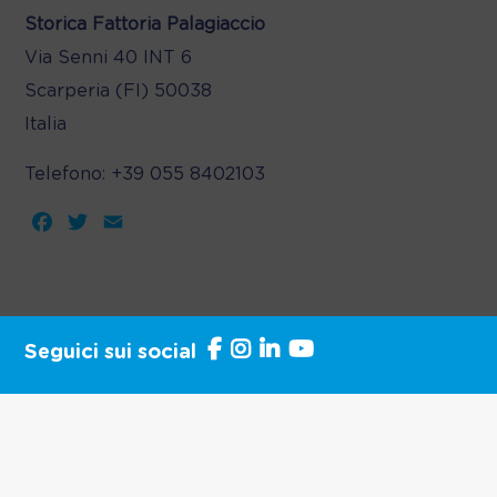
Storica Fattoria Palagiaccio
Via Senni 40 INT 6
Scarperia (FI)
50038
Italia
Telefono:
+39 055 8402103
Facebook
Twitter
Email
Seguici sui social