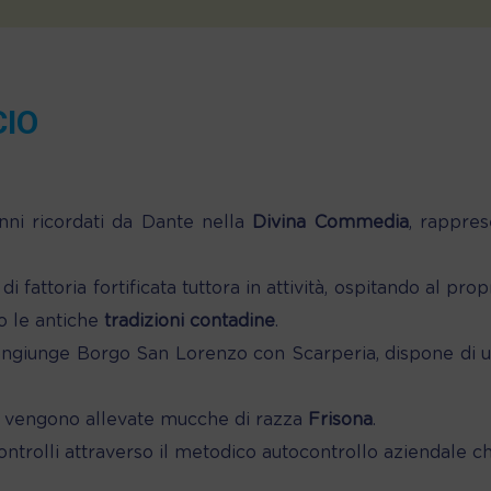
CIO
enni ricordati da Dante nella
Divina Commedia
, rappres
di fattoria fortificata tuttora in attività, ospitando al pr
o le antiche
tradizioni contadine
.
ongiunge Borgo San Lorenzo con Scarperia, dispone di una s
 e vengono allevate mucche di razza
Frisona
.
 controlli attraverso il metodico autocontrollo aziendale c