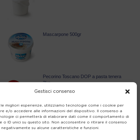
Mascarpone 500gr
Pecorino Toscano DOP a pasta tenera
2kg
Gestisci consenso
 le migliori esperienze, utilizziamo tecnologie come i cookie per
e e/o accedere alle informazioni del dispositivo. Il consenso a
nologie ci permetterà di elaborare dati come il comportamento di
Ricotta vaccina 1,5kg
 o ID unici su questo sito. Non acconsentire o ritirare il consenso
e negativamente su alcune caratteristiche e funzioni.