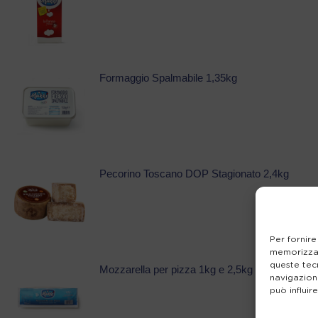
Formaggio Spalmabile 1,35kg
Pecorino Toscano DOP Stagionato 2,4kg
Per fornire
memorizzar
queste tec
Mozzarella per pizza 1kg e 2,5kg
navigazione
può influir