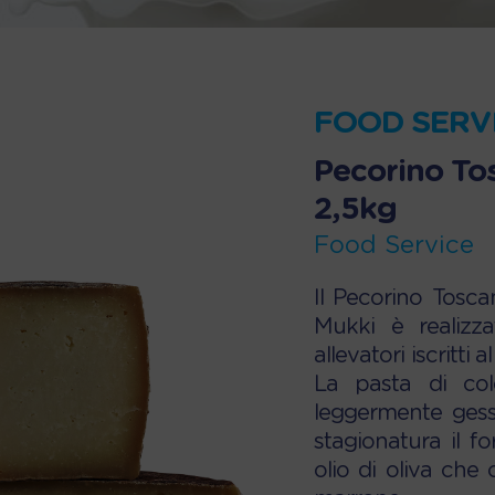
FOOD SERV
Pecorino To
2,5kg
Food Service
Il Pecorino Tosc
Mukki è realizz
allevatori iscritt
La pasta di co
leggermente gessa
stagionatura il f
olio di oliva che 