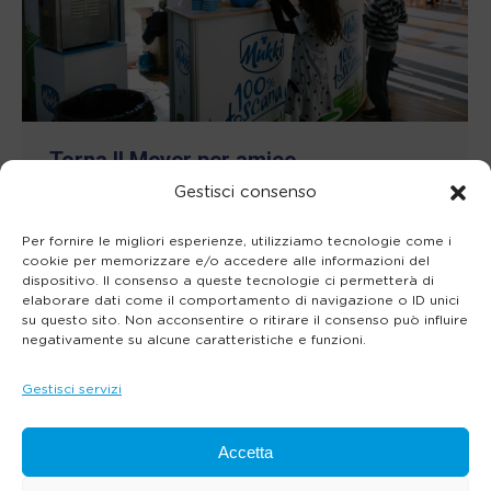
Torna Il Meyer per amico
Gestisci consenso
Notizie
Di
Dario Megna
22 Febbraio 2019
Per fornire le migliori esperienze, utilizziamo tecnologie come i
Sabato 23 febbraio l’Ospedale pediatrico
cookie per memorizzare e/o accedere alle informazioni del
apre le porte ai bambini e alle famiglie
dispositivo. Il consenso a queste tecnologie ci permetterà di
elaborare dati come il comportamento di navigazione o ID unici
Anche quest’anno Mukki sarà presente
su questo sito. Non acconsentire o ritirare il consenso può influire
negativamente su alcune caratteristiche e funzioni.
all’evento “il Meyer per amico”, il
tradizionale open day in cui l’Ospedale
Gestisci servizi
pediatrico fiorentino apre le sue porte alla
città. Mukki, che da oltre vent’anni sostiene
Accetta
l’ospedale pediatrico Meyer, durante il corso