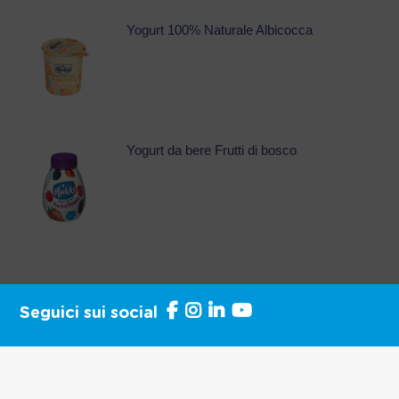
Yogurt 100% Naturale Albicocca
Yogurt da bere Frutti di bosco
Seguici sui social