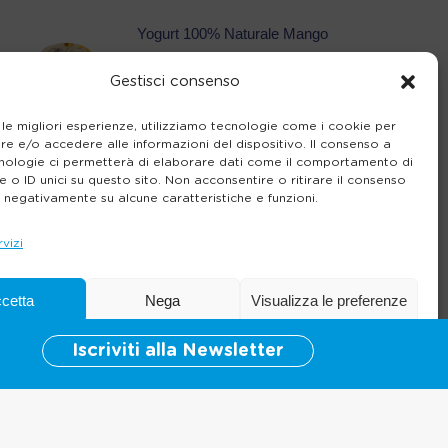
Yogurt 100% Naturale Mango
Gestisci consenso
 le migliori esperienze, utilizziamo tecnologie come i cookie per
e e/o accedere alle informazioni del dispositivo. Il consenso a
nologie ci permetterà di elaborare dati come il comportamento di
 o ID unici su questo sito. Non acconsentire o ritirare il consenso
e negativamente su alcune caratteristiche e funzioni.
rvizi
cetta
Nega
Visualizza le preferenze
Iscriviti alla Newsletter
Cookie Policy
Informativa sulla Privacy