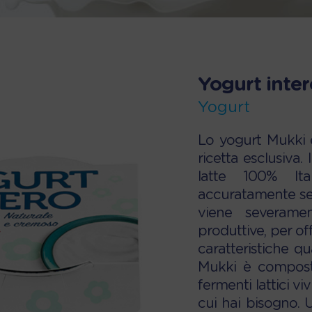
Yogurt inter
Yogurt
Lo yogurt Mukki è
ricetta esclusiva.
latte 100% Ital
accuratamente sel
viene severamen
produttive, per of
caratteristiche q
Mukki è composto
fermenti lattici viv
cui hai bisogno. 