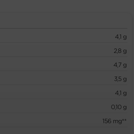
4,1 g
2,8 g
4,7 g
3,5 g
4,1 g
0,10 g
156 mg**