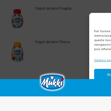
Yogurt da bere Fragola
Per fornire
memorizzar
queste tec
Yogurt da bere Pesca
navigazione
può influir
Gestisci se
Ac