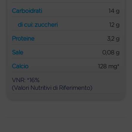
Carboidrati
14 g
di cui: zuccheri
12 g
Proteine
3,2 g
Sale
0,08 g
Calcio
128 mg*
VNR: *16%
(Valori Nutritivi di Riferimento)