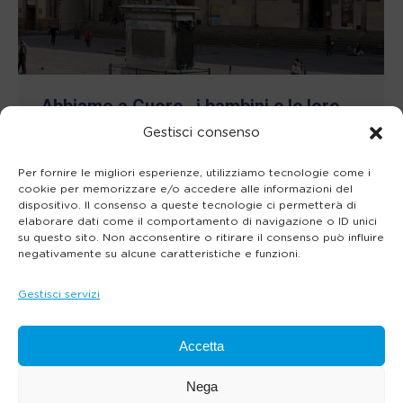
Abbiamo a Cuore…i bambini e le loro
famiglie
Gestisci consenso
Eventi
Di
Dario Megna
20 Maggio 2018
Per fornire le migliori esperienze, utilizziamo tecnologie come i
cookie per memorizzare e/o accedere alle informazioni del
Open Day all’Istituto degli Innocenti, due
dispositivo. Il consenso a queste tecnologie ci permetterà di
elaborare dati come il comportamento di navigazione o ID unici
itinerari di visita gratuiti per famiglie alla
su questo sito. Non acconsentire o ritirare il consenso può influire
negativamente su alcune caratteristiche e funzioni.
scoperta del mondo delle balie e
dell’accoglienza Una giornata all’Istituto
Gestisci servizi
degli Innocenti per parlare del latte,
essenziale alla crescita dei bambini di ieri e
Accetta
di oggi, attraverso due itinerari di visita
Nega
gratuiti per famiglie alla scoperta del mondo