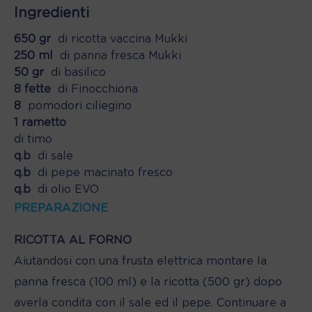
Ingredienti
650 gr
di ricotta vaccina Mukki
250 ml
di panna fresca Mukki
50 gr
di basilico
8 fette
di Finocchiona
8
pomodori ciliegino
1 rametto
di timo
q.b
di sale
q.b
di pepe macinato fresco
q.b
di olio EVO
PREPARAZIONE
RICOTTA AL FORNO
Aiutandosi con una frusta elettrica montare la
panna fresca (100 ml) e la ricotta (500 gr) dopo
averla condita con il sale ed il pepe. Continuare a