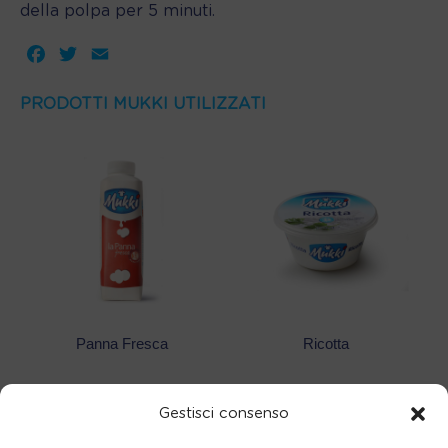
della polpa per 5 minuti.
Facebook
Twitter
Email
PRODOTTI MUKKI UTILIZZATI
Panna Fresca
Ricotta
Gestisci consenso
Guarda altre ricette