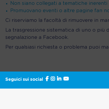
Non siano collegati a tematiche inerenti l
Promuovano eventi o altre pagine fan no
Ci riserviamo la facoltà di rimuovere in ma
La trasgressione sistematica di uno o più di
segnalazione a Facebook.
Per qualsiasi richiesta o problema puoi ma
Seguici sui social