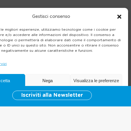
Gestisci consenso
 le migliori esperienze, utilizziamo tecnologie come i cookie per
e e/o accedere alle informazioni del dispositivo. Il consenso a
alla pagina e, in casi gravi, la
nologie ci permetterà di elaborare dati come il comportamento di
 o ID unici su questo sito. Non acconsentire o ritirare il consenso
e negativamente su alcune caratteristiche e funzioni.
onderemo il primo possibile.
rvizi
cetta
Nega
Visualizza le preferenze
Iscriviti alla Newsletter
Cookie Policy
Informativa sulla Privacy