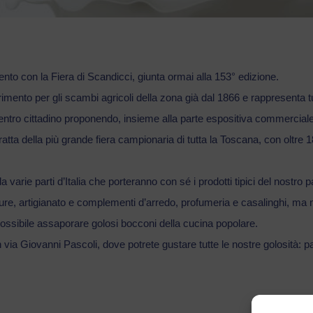
to con la Fiera di Scandicci, giunta ormai alla 153° edizione.
imento per gli scambi agricoli della zona già dal 1866 e rappresenta tu
entro cittadino proponendo, insieme alla parte espositiva commercial
atta della più grande fiera campionaria di tutta la Toscana, con oltre 1
 varie parti d’Italia che porteranno con sé i prodotti tipici del nostro 
ure, artigianato e complementi d’arredo, profumeria e casalinghi, ma 
rà possibile assaporare golosi bocconi della cucina popolare.
 via Giovanni Pascoli, dove potrete gustare tutte le nostre golosità: 