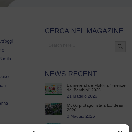
CERCA NEL MAGAZINE
tt’oggi
Search Button
Search
for:
e e
8 mila
NEWS RECENTI
paese.
non
La merenda è Mukki a “Firenze
dei Bambini” 2026
21 Maggio 2026
panna
Mukki protagonista a EUIdeas
2026
8 Maggio 2026
21° Seminario annuale per
insegnanti