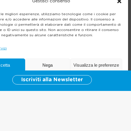
Gestisci consenso
26 Febbraio 2026
Mukki Day 2025: un mix di
 le migliori esperienze, utilizziamo tecnologie come i cookie per
tradizione e innovazione
e e/o accedere alle informazioni del dispositivo. Il consenso a
3 Settembre 2025
nologie ci permetterà di elaborare dati come il comportamento di
 o ID unici su questo sito. Non acconsentire o ritirare il consenso
e negativamente su alcune caratteristiche e funzioni.
rvizi
cetta
Nega
Visualizza le preferenze
Iscriviti alla Newsletter
Cookie Policy
Informativa sulla Privacy