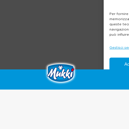
Per fornire
memorizzar
queste tec
navigazione
può influir
Gestisci se
Ac