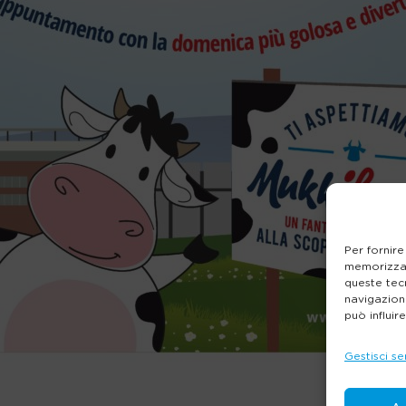
Per fornire
memorizzar
queste tec
navigazione
può influir
Gestisci se