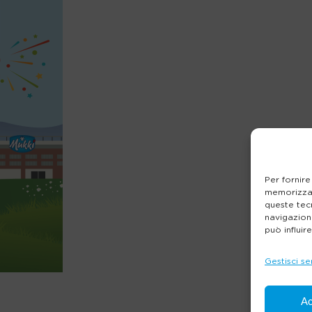
Per fornire
memorizzar
queste tec
navigazione
può influir
Gestisci se
Ac