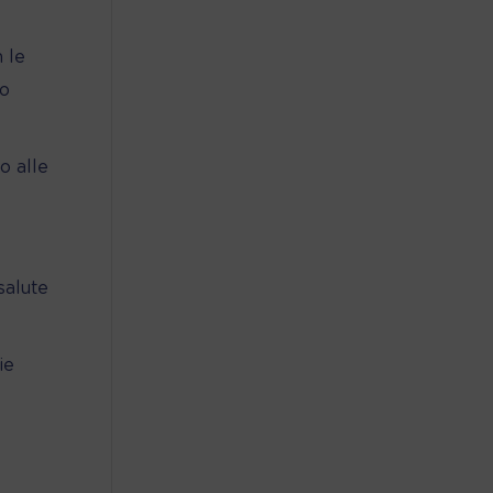
n le
uo
o alle
salute
ie