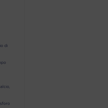
io di
empo
alcio,
osforo