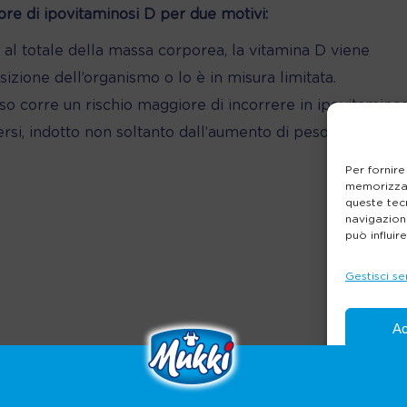
re di ipovitaminosi D per due motivi:
 al totale della massa corporea, la vitamina D viene
izione dell’organismo o lo è in misura limitata.
o corre un rischio maggiore di incorrere in ipovitaminos
ersi, indotto non soltanto dall’aumento di peso ma anche
Per fornire
memorizzar
queste tec
navigazione
può influir
Gestisci se
Ac