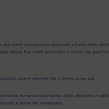
e, può avere conseguenze spiacevoli a livello delle cellu
dre stessa. Può infatti aumentare il rischio che quest’ul
osolubili ovvero vitamine che il nostro corpo può
rrelate, numerosi studi hanno, difatti, abbinato un defici
rporea) e quindi del sovrappeso.