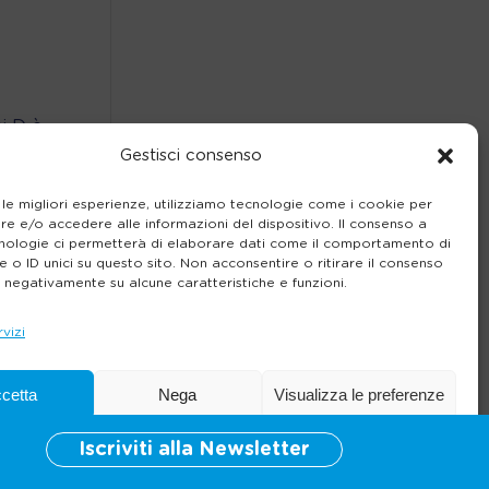
i D è
Gestisci consenso
 le migliori esperienze, utilizziamo tecnologie come i cookie per
e e/o accedere alle informazioni del dispositivo. Il consenso a
nologie ci permetterà di elaborare dati come il comportamento di
 o ID unici su questo sito. Non acconsentire o ritirare il consenso
e negativamente su alcune caratteristiche e funzioni.
rvizi
cetta
Nega
Visualizza le preferenze
Iscriviti alla Newsletter
Cookie Policy
Informativa sulla Privacy