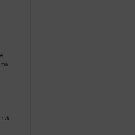
le
tima
t di