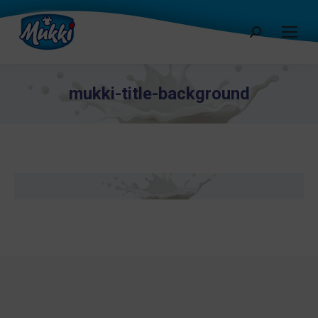
Cerca:
mukki-title-background