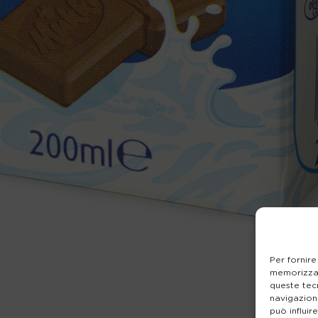
Per fornire
memorizzar
queste tec
navigazione
può influir