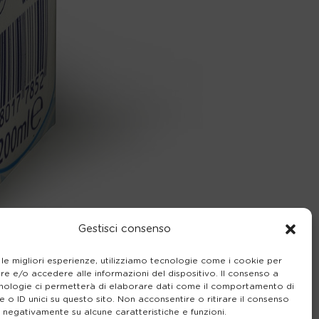
Gestisci consenso
 le migliori esperienze, utilizziamo tecnologie come i cookie per
e e/o accedere alle informazioni del dispositivo. Il consenso a
nologie ci permetterà di elaborare dati come il comportamento di
 o ID unici su questo sito. Non acconsentire o ritirare il consenso
e negativamente su alcune caratteristiche e funzioni.