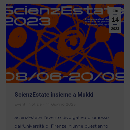
Giu
14
2023
ScienzEstate insieme a Mukki
Eventi
,
Notizie
14 Giugno 2023
ScienzEstate, l’evento divulgativo promosso
dall’Università di Firenze, giunge quest’anno