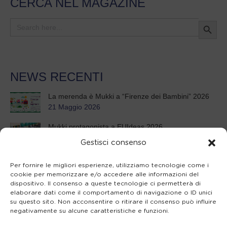
CERCA NEL MAGAZINE
Search Button
Search
for:
NEWS RECENTI
La merenda è Mukki a “Firenze dei Bambini” 2026
21 Maggio 2026
Mukki protagonista a EUIdeas 2026
8 Maggio 2026
Gestisci consenso
21° Seminario annuale per insegnanti
Per fornire le migliori esperienze, utilizziamo tecnologie come i
26 Febbraio 2026
cookie per memorizzare e/o accedere alle informazioni del
dispositivo. Il consenso a queste tecnologie ci permetterà di
Mukki Day 2025: un mix di tradizione e innovazione
elaborare dati come il comportamento di navigazione o ID unici
3 Settembre 2025
su questo sito. Non acconsentire o ritirare il consenso può influire
negativamente su alcune caratteristiche e funzioni.